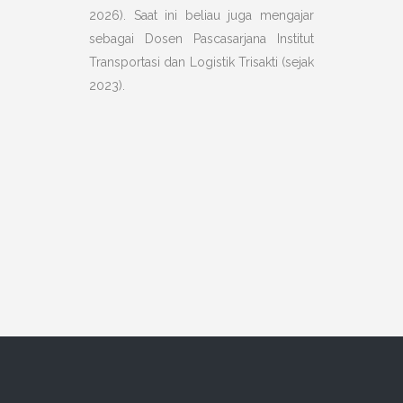
2026). Saat ini beliau juga mengajar
sebagai Dosen Pascasarjana Institut
Transportasi dan Logistik Trisakti (sejak
2023).